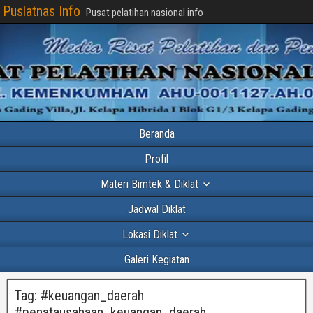
Puslatnas Info
Pusat pelatihan nasional info
Beranda
Profil
Materi Bimtek & Diklat
Jadwal Diklat
Lokasi Diklat
Galeri Kegiatan
Tag:
#keuangan_daerah
#penatausahaan_keuangan_daerah