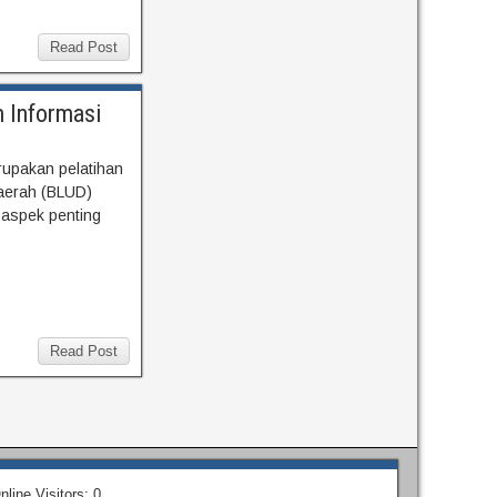
Read Post
 Informasi
upakan pelatihan
aerah (BLUD)
 aspek penting
Read Post
nline Visitors:
0