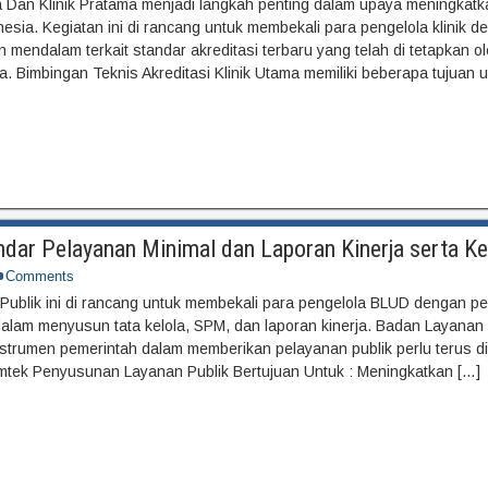
ma Dan Klinik Pratama menjadi langkah penting dalam upaya meningkat
esia. Kegiatan ini di rancang untuk membekali para pengelola klinik d
endalam terkait standar akreditasi terbaru yang telah di tetapkan o
. Bimbingan Teknis Akreditasi Klinik Utama memiliki beberapa tujuan u
ndar Pelayanan Minimal dan Laporan Kinerja serta 
Comments
ublik ini di rancang untuk membekali para pengelola BLUD dengan p
alam menyusun tata kelola, SPM, dan laporan kinerja. Badan Layan
strumen pemerintah dalam memberikan pelayanan publik perlu terus d
imtek Penyusunan Layanan Publik Bertujuan Untuk : Meningkatkan […]