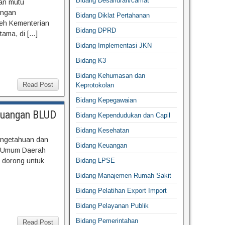
Bidang Desa/lurah/camat
kan mutu
engan
Bidang Diklat Pertahanan
leh Kementerian
Bidang DPRD
tama, di […]
Bidang Implementasi JKN
Bidang K3
Bidang Kehumasan dan
Read Post
Keprotokolan
Bidang Kepegawaian
Keuangan BLUD
Bidang Kependudukan dan Capil
Bidang Kesehatan
engetahuan dan
Bidang Keuangan
an Umum Daerah
i dorong untuk
Bidang LPSE
Bidang Manajemen Rumah Sakit
Bidang Pelatihan Export Import
Bidang Pelayanan Publik
Bidang Pemerintahan
Read Post