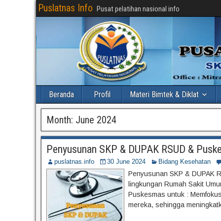
Puslatnas Info
Pusat pelatihan nasional info
Beranda
Profil
Materi Bimtek & Diklat
Month:
June 2024
Penyusunan SKP & DUPAK RSUD & Pusk
puslatnas.info
30 June 2024
Bidang Kesehatan
Penyusunan SKP & DUPAK RSU
lingkungan Rumah Sakit Um
Puskesmas untuk : Memfokus
mereka, sehingga meningkatkan