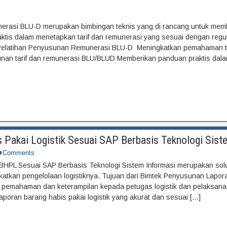
erasi BLU-D merupakan bimbingan teknis yang di rancang untuk mem
is dalam menetapkan tarif dan remunerasi yang sesuai dengan regul
Pelatihan Penyusunan Remunerasi BLU-D Meningkatkan pemahaman t
sunan tarif dan remunerasi BLU/BLUD Memberikan panduan praktis dala
Pakai Logistik Sesuai SAP Berbasis Teknologi Sist
Comments
HPL Sesuai SAP Berbasis Teknologi Sistem Informasi merupakan solus
katkan pengelolaan logistiknya. Tujuan dari Bimtek Penyusunan Lapora
 pemahaman dan keterampilan kepada petugas logistik dan pelaksana d
poran barang habis pakai logistik yang akurat dan sesuai […]