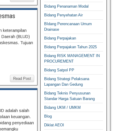
Bidang Penanaman Modal
kesmas
Bidang Penyehatan Air
BIdang Perencanaan Umum
Drainase
 keterampilan
m Daerah (BLUD)
Bidang Perpajakan
Puskesmas. Tujuan
Bidang Perpajakan Tahun 2025
Bidang RISK MANAGEMENT IN
PROCUREMENT
Bidang Satpol PP
Read Post
Bidang Strategi Pelaksana
Lapangan Dan Gedung
Bidang Teknis Penyusunan
Standar Harga Satuan Barang
Bidang UKM / UMKM
UD adalah salah
Blog
lolaan keuangan.
 bidang penyediaan
Diklat AEOI
 pemangku