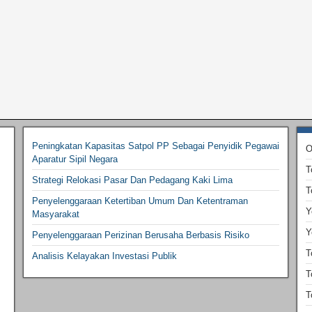
Peningkatan Kapasitas Satpol PP Sebagai Penyidik Pegawai
O
Aparatur Sipil Negara
T
Strategi Relokasi Pasar Dan Pedagang Kaki Lima
T
Penyelenggaraan Ketertiban Umum Dan Ketentraman
Y
Masyarakat
Y
Penyelenggaraan Perizinan Berusaha Berbasis Risiko
T
Analisis Kelayakan Investasi Publik
T
T