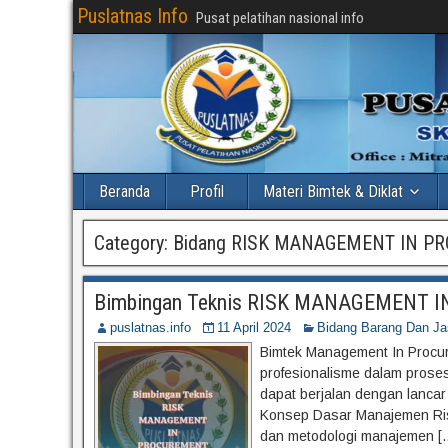
Puslatnas Info
Pusat pelatihan nasional info
Beranda
Profil
Materi Bimtek & Diklat
Category:
Bidang RISK MANAGEMENT IN P
Bimbingan Teknis RISK MANAGEMENT 
puslatnas.info
11 April 2024
Bidang Barang Dan Ja
Bimtek Management In Procu
profesionalisme dalam proses
dapat berjalan dengan lanca
Konsep Dasar Manajemen Risik
dan metodologi manajemen [