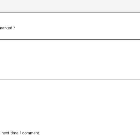
 marked
*
e next time I comment.