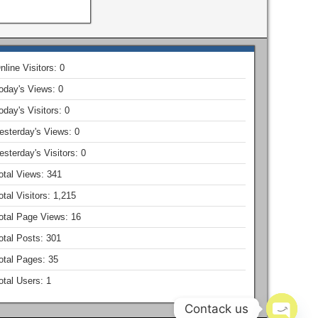
nline Visitors:
0
oday's Views:
0
oday's Visitors:
0
esterday's Views:
0
esterday's Visitors:
0
otal Views:
341
otal Visitors:
1,215
otal Page Views:
16
otal Posts:
301
otal Pages:
35
otal Users:
1
Contack us