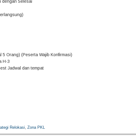
ai dengan Selesai
Berlangsung)
l 5 Orang) (Peserta Wajib Konfirmasi)
a H-3
uest Jadwal dan tempat
ategi Relokasi
,
Zona PKL