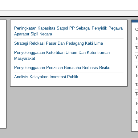
Peningkatan Kapasitas Satpol PP Sebagai Penyidik Pegawai
O
Aparatur Sipil Negara
T
Strategi Relokasi Pasar Dan Pedagang Kaki Lima
T
Penyelenggaraan Ketertiban Umum Dan Ketentraman
Y
Masyarakat
Y
Penyelenggaraan Perizinan Berusaha Berbasis Risiko
T
Analisis Kelayakan Investasi Publik
T
T
T
T
T