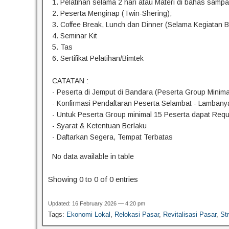
1. Pelatihan selama 2 hari atau Materi di bahas samp
2. Peserta Menginap (Twin-Shering);
3. Coffee Break, Lunch dan Dinner (Selama Kegiatan 
4. Seminar Kit
5. Tas
6. Sertifikat Pelatihan/Bimtek
CATATAN :
- Peserta di Jemput di Bandara (Peserta Group Minima
- Konfirmasi Pendaftaran Peserta Selambat - Lambany
- Untuk Peserta Group minimal 15 Peserta dapat Req
- Syarat & Ketentuan Berlaku
- Daftarkan Segera, Tempat Terbatas
No data available in table
Showing 0 to 0 of 0 entries
Updated: 16 February 2026 — 4:20 pm
Tags:
Ekonomi Lokal
,
Relokasi Pasar
,
Revitalisasi Pasar
,
Str