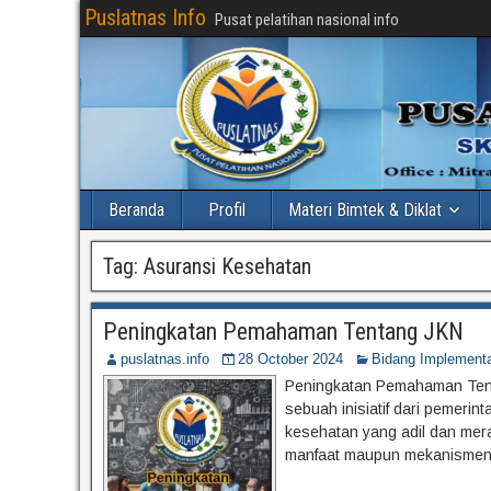
Puslatnas Info
Pusat pelatihan nasional info
Beranda
Profil
Materi Bimtek & Diklat
Tag:
Asuransi Kesehatan
Peningkatan Pemahaman Tentang JKN
puslatnas.info
28 October 2024
Bidang Implement
Peningkatan Pemahaman Tent
sebuah inisiatif dari pemerin
kesehatan yang adil dan mer
manfaat maupun mekanismenya