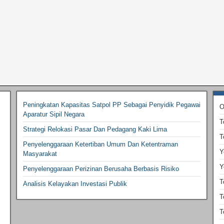
Peningkatan Kapasitas Satpol PP Sebagai Penyidik Pegawai
O
Aparatur Sipil Negara
T
Strategi Relokasi Pasar Dan Pedagang Kaki Lima
T
Penyelenggaraan Ketertiban Umum Dan Ketentraman
Y
Masyarakat
Y
Penyelenggaraan Perizinan Berusaha Berbasis Risiko
T
Analisis Kelayakan Investasi Publik
T
T