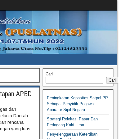
Cari
Cari
etapan APBD
Peningkatan Kapasitas Satpol PP
Sebagai Penyidik Pegawai
ugas dan
Aparatur Sipil Negara
elanja Daerah
Strategi Relokasi Pasar Dan
kan rencana
Pedagang Kaki Lima
angan yang luas
Penyelenggaraan Ketertiban