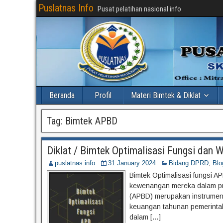
Puslatnas Info
Pusat pelatihan nasional info
Beranda
Profil
Materi Bimtek & Diklat
Tag:
Bimtek APBD
Diklat / Bimtek Optimalisasi Fungsi d
puslatnas.info
31 January 2024
Bidang DPRD
,
Blo
Bimtek Optimalisasi fungsi 
kewenangan mereka dalam p
(APBD) merupakan instrumen
keuangan tahunan pemerintah
dalam […]