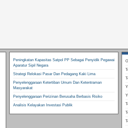
Peningkatan Kapasitas Satpol PP Sebagai Penyidik Pegawai
O
Aparatur Sipil Negara
T
Strategi Relokasi Pasar Dan Pedagang Kaki Lima
T
Penyelenggaraan Ketertiban Umum Dan Ketentraman
Y
Masyarakat
Y
Penyelenggaraan Perizinan Berusaha Berbasis Risiko
T
Analisis Kelayakan Investasi Publik
T
T