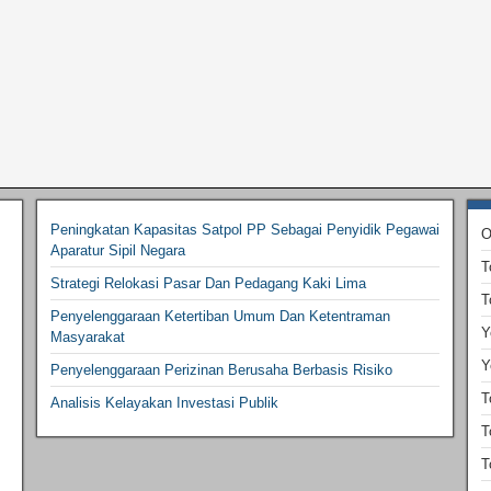
Peningkatan Kapasitas Satpol PP Sebagai Penyidik Pegawai
O
Aparatur Sipil Negara
T
Strategi Relokasi Pasar Dan Pedagang Kaki Lima
T
Penyelenggaraan Ketertiban Umum Dan Ketentraman
Y
Masyarakat
Y
Penyelenggaraan Perizinan Berusaha Berbasis Risiko
T
Analisis Kelayakan Investasi Publik
T
T