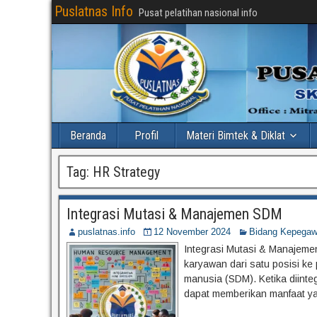
Puslatnas Info
Pusat pelatihan nasional info
Beranda
Profil
Materi Bimtek & Diklat
Tag:
HR Strategy
Integrasi Mutasi & Manajemen SDM
puslatnas.info
12 November 2024
Bidang Kepegaw
Integrasi Mutasi & Manajeme
karyawan dari satu posisi ke
manusia (SDM). Ketika diint
dapat memberikan manfaat yan