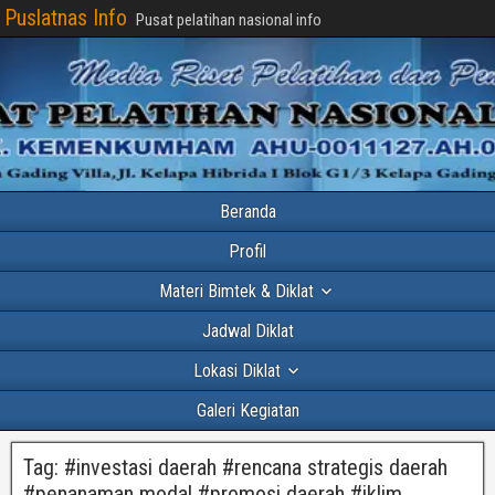
Puslatnas Info
Pusat pelatihan nasional info
Beranda
Profil
Materi Bimtek & Diklat
Jadwal Diklat
Lokasi Diklat
Galeri Kegiatan
Tag:
#investasi daerah #rencana strategis daerah
#penanaman modal #promosi daerah #iklim