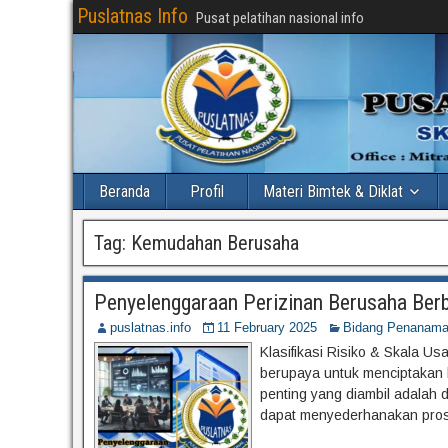
Puslatnas Info
Pusat pelatihan nasional info
Beranda
Profil
Materi Bimtek & Diklat
Tag:
Kemudahan Berusaha
Penyelenggaraan Perizinan Berusaha Berb
puslatnas.info
11 February 2025
Bidang Penanama
Klasifikasi Risiko & Skala 
berupaya untuk menciptakan l
penting yang diambil adalah 
dapat menyederhanakan proses