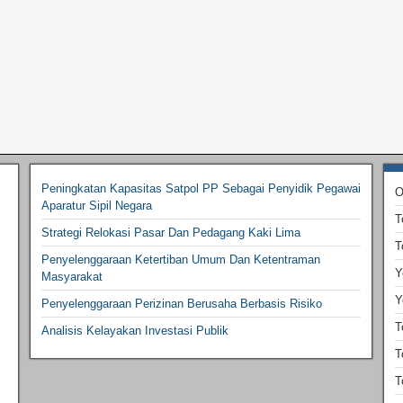
Peningkatan Kapasitas Satpol PP Sebagai Penyidik Pegawai
O
Aparatur Sipil Negara
T
Strategi Relokasi Pasar Dan Pedagang Kaki Lima
T
Penyelenggaraan Ketertiban Umum Dan Ketentraman
Y
Masyarakat
Y
Penyelenggaraan Perizinan Berusaha Berbasis Risiko
T
Analisis Kelayakan Investasi Publik
T
T