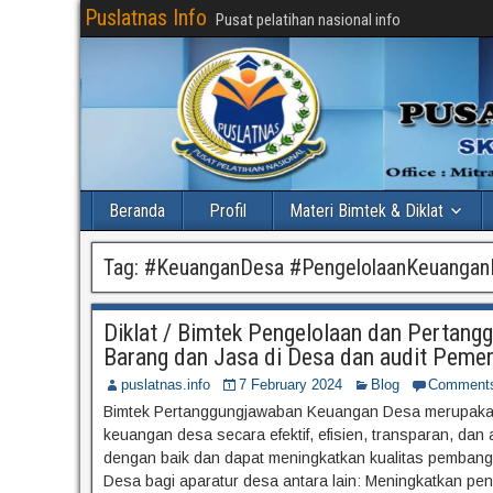
Puslatnas Info
Pusat pelatihan nasional info
Beranda
Profil
Materi Bimtek & Diklat
Tag:
#KeuanganDesa #PengelolaanKeuanga
Diklat / Bimtek Pengelolaan dan Pertan
Barang dan Jasa di Desa dan audit Peme
puslatnas.info
7 February 2024
Blog
Comment
Bimtek Pertanggungjawaban Keuangan Desa merupakan 
keuangan desa secara efektif, efisien, transparan, da
dengan baik dan dapat meningkatkan kualitas pembang
Desa bagi aparatur desa antara lain: Meningkatkan pe