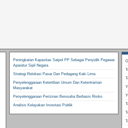
Peningkatan Kapasitas Satpol PP Sebagai Penyidik Pegawai
O
Aparatur Sipil Negara
T
Strategi Relokasi Pasar Dan Pedagang Kaki Lima
T
Penyelenggaraan Ketertiban Umum Dan Ketentraman
Y
Masyarakat
Y
Penyelenggaraan Perizinan Berusaha Berbasis Risiko
T
Analisis Kelayakan Investasi Publik
T
T