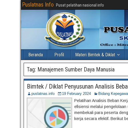
Puslatnas Info
Pusat pelatihan nasional info
Beranda
Profil
Materi Bimtek & Diklat
Tag:
Manajemen Sumber Daya Manusia
Bimtek / Diklat Penyusunan Analisis Beba
puslatnas.info
19 February 2024
Bidang Kepegawa
Pelatihan Analisis Beban Ker
efisiensi melalui pengelolaa
membekali para peserta deng
kerja secara efektif. Berikut