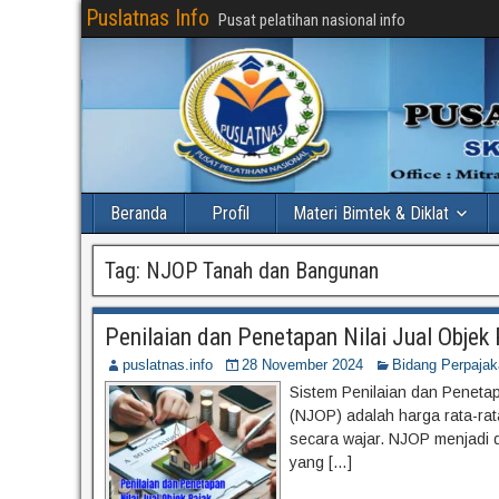
Puslatnas Info
Pusat pelatihan nasional info
Beranda
Profil
Materi Bimtek & Diklat
Tag:
NJOP Tanah dan Bangunan
Penilaian dan Penetapan Nilai Jual Objek
puslatnas.info
28 November 2024
Bidang Perpajak
Sistem Penilaian dan Penetapa
(NJOP) adalah harga rata-rata
secara wajar. NJOP menjadi 
yang […]