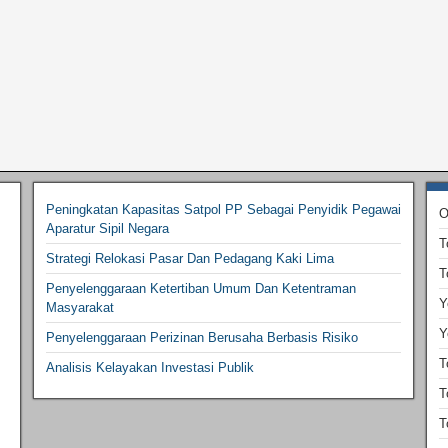
Peningkatan Kapasitas Satpol PP Sebagai Penyidik Pegawai
O
Aparatur Sipil Negara
T
Strategi Relokasi Pasar Dan Pedagang Kaki Lima
T
Penyelenggaraan Ketertiban Umum Dan Ketentraman
Y
Masyarakat
Y
Penyelenggaraan Perizinan Berusaha Berbasis Risiko
T
Analisis Kelayakan Investasi Publik
T
T