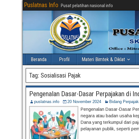
Puslatnas Info
Pusat pelatihan nasional info
Beranda
Profil
Materi Bimtek & Diklat
Tag:
Sosialisasi Pajak
Pengenalan Dasar-Dasar Perpajakan di In
puslatnas.info
20 November 2024
Bidang Perpajak
Pengenalan Dasar-Dasar Perpa
negara atau badan usaha kep
Dana yang terkumpul dari pa
pelayanan publik, seperti pe