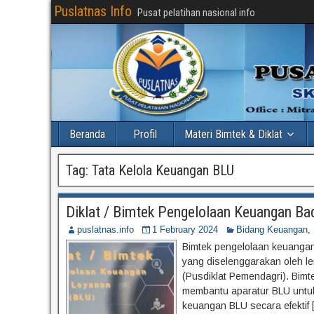
Puslatnas Info
Pusat pelatihan nasional info
Beranda
Profil
Materi Bimtek & Diklat
Tag:
Tata Kelola Keuangan BLU
Diklat / Bimtek Pengelolaan Keuangan B
puslatnas.info
1 February 2024
Bidang Keuangan
,
Bimtek pengelolaan keuangan
yang diselenggarakan oleh le
(Pusdiklat Pemendagri). Bimt
membantu aparatur BLU untu
keuangan BLU secara efektif 