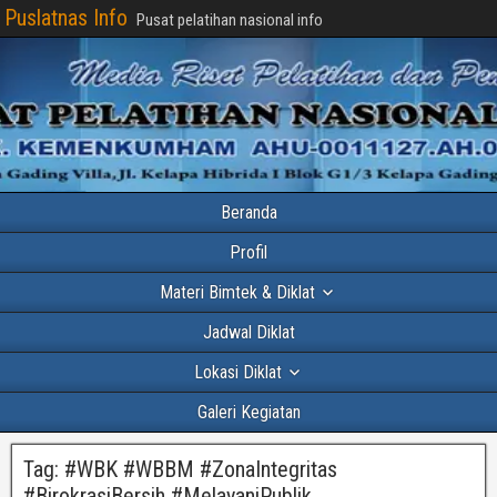
Puslatnas Info
Pusat pelatihan nasional info
Beranda
Profil
Materi Bimtek & Diklat
Jadwal Diklat
Lokasi Diklat
Galeri Kegiatan
Tag:
#WBK #WBBM #ZonaIntegritas
#BirokrasiBersih #MelayaniPublik