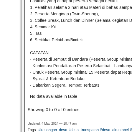
Fasilitas yang di dapat peserta sebagai berikut:
1. Pelatihan selama 2 hari atau Materi di bahas samp
2. Peserta Menginap (Twin-Shering);
3. Coffee Break, Lunch dan Dinner (Selama Kegiatan 
4. Seminar Kit
5. Tas
6. Sertifikat Pelatihan/Bimtek
CATATAN :
- Peserta di Jemput di Bandara (Peserta Group Minima
- Konfirmasi Pendaftaran Peserta Selambat - Lambany
- Untuk Peserta Group minimal 15 Peserta dapat Req
- Syarat & Ketentuan Berlaku
- Daftarkan Segera, Tempat Terbatas
No data available in table
Showing 0 to 0 of 0 entries
Updated: 4 May 2024 — 10:47 am
Tags:
#keuangan_desa #desa_transparan #desa_akuntabel