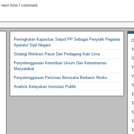
e next time I comment.
Peningkatan Kapasitas Satpol PP Sebagai Penyidik Pegawai
O
Aparatur Sipil Negara
T
Strategi Relokasi Pasar Dan Pedagang Kaki Lima
T
Penyelenggaraan Ketertiban Umum Dan Ketentraman
Y
Masyarakat
Y
Penyelenggaraan Perizinan Berusaha Berbasis Risiko
T
Analisis Kelayakan Investasi Publik
T
T
T
T
T