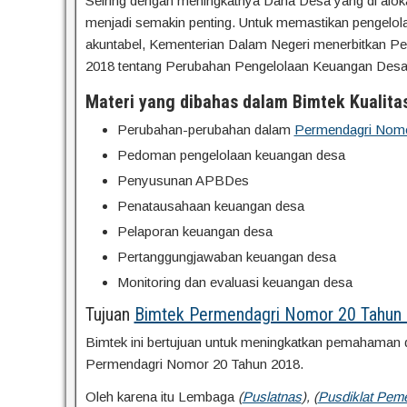
Seiring dengan meningkatnya Dana Desa yang di alok
menjadi semakin penting. Untuk memastikan pengelol
akuntabel, Kementerian Dalam Negeri menerbitkan P
2018 tentang Perubahan Pengelolaan Keuangan Desa
Materi yang dibahas dalam Bimtek Kualita
Perubahan-perubahan dalam
Permendagri Nomo
Pedoman pengelolaan keuangan desa
Penyusunan APBDes
Penatausahaan keuangan desa
Pelaporan keuangan desa
Pertanggungjawaban keuangan desa
Monitoring dan evaluasi keuangan desa
Tujuan
Bimtek Permendagri Nomor 20 Tahun
Bimtek ini bertujuan untuk meningkatkan pemahaman 
Permendagri Nomor 20 Tahun 2018.
Oleh karena itu Lembaga
(
Puslatnas
), (
Pusdiklat Pem