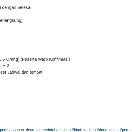
ai dengan Selesai
Berlangsung)
l 5 Orang) (Peserta Wajib Konfirmasi)
a H-3
uest Jadwal dan tempat
 #pembangunan_desa #pemerintahan_desa #bimtek_desa #dana_desa
,
#perme