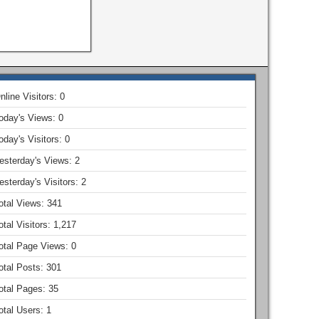
nline Visitors:
0
oday's Views:
0
oday's Visitors:
0
esterday's Views:
2
esterday's Visitors:
2
otal Views:
341
otal Visitors:
1,217
otal Page Views:
0
otal Posts:
301
otal Pages:
35
otal Users:
1