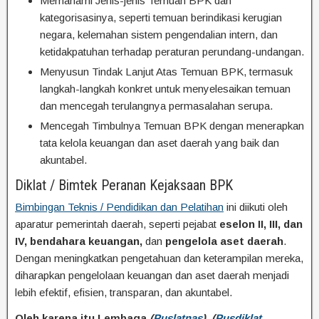
Memahami Jenis-jenis Temuan BPK dan
kategorisasinya, seperti temuan berindikasi kerugian
negara, kelemahan sistem pengendalian intern, dan
ketidakpatuhan terhadap peraturan perundang-undangan.
Menyusun Tindak Lanjut Atas Temuan BPK, termasuk
langkah-langkah konkret untuk menyelesaikan temuan
dan mencegah terulangnya permasalahan serupa.
Mencegah Timbulnya Temuan BPK dengan menerapkan
tata kelola keuangan dan aset daerah yang baik dan
akuntabel.
Diklat / Bimtek Peranan Kejaksaan BPK
Bimbingan Teknis / Pendidikan dan Pelatihan
ini diikuti oleh
aparatur pemerintah daerah, seperti pejabat
eselon II, III, dan
IV, bendahara keuangan,
dan
pengelola aset daerah
.
Dengan meningkatkan pengetahuan dan keterampilan mereka,
diharapkan pengelolaan keuangan dan aset daerah menjadi
lebih efektif, efisien, transparan, dan akuntabel.
Oleh karena itu Lembaga
(
Puslatnas
), (
Pusdiklat