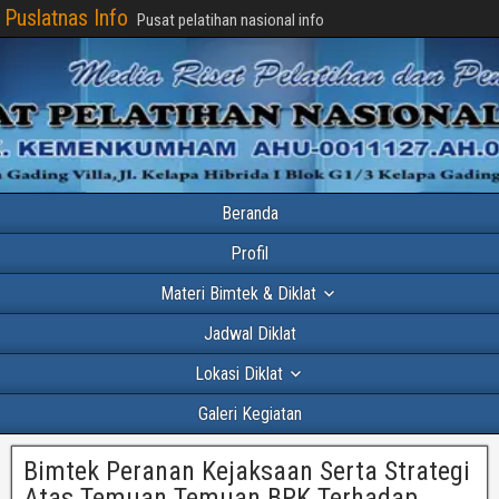
Puslatnas Info
Pusat pelatihan nasional info
Beranda
Profil
Materi Bimtek & Diklat
Jadwal Diklat
Lokasi Diklat
Galeri Kegiatan
Bimtek Peranan Kejaksaan Serta Strategi
Atas Temuan Temuan BPK Terhadap