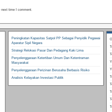
e next time I comment.
Peningkatan Kapasitas Satpol PP Sebagai Penyidik Pegawai
O
Aparatur Sipil Negara
T
Strategi Relokasi Pasar Dan Pedagang Kaki Lima
T
Penyelenggaraan Ketertiban Umum Dan Ketentraman
Y
Masyarakat
Y
Penyelenggaraan Perizinan Berusaha Berbasis Risiko
T
Analisis Kelayakan Investasi Publik
T
T
T
T