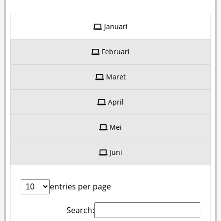
Januari
Februari
Maret
April
Mei
Juni
entries per page
Search: