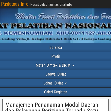
Puslatnas Info
Pusat pelatihan nasional info
Beranda
Profil
Materi Bimtek & Diklat
Jadwal Diklat
Lokasi Diklat
Galeri Kegiatan
Manajemen Penanaman Modal Daerah
dan Pelayanan Perizinan Terpadu Satu