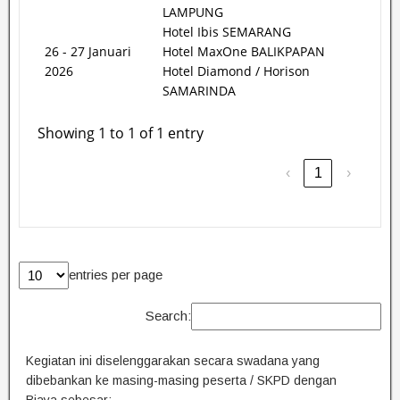
LAMPUNG
Hotel Ibis SEMARANG
26 - 27 Januari
Hotel MaxOne BALIKPAPAN
2026
Hotel Diamond / Horison
SAMARINDA
Showing 1 to 1 of 1 entry
‹
1
›
entries per page
Search:
Kegiatan ini diselenggarakan secara swadana yang
dibebankan ke masing-masing peserta / SKPD dengan
Biaya sebesar: