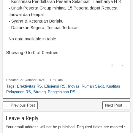
- Konfirmasi Pendaftaran Peserta Selambat - Lambanya H-3
- Untuk Peserta Group minimal 15 Peserta dapat Request
Jadwal dan tempat
- Syarat & Ketentuan Berlaku
- Daftarkan Segera, Tempat Terbatas
No data available in table
Showing 0 to 0 of 0 entries
‹
›
Updated: 27 October 2024 — 11:50 am
Tags:
Efektivitas RS
,
Efisiensi RS
,
Inovasi Rumah Sakit
,
Kualitas
Pelayanan RS
,
Strategi Pengelolaan RS
← Previous Post
Next Post →
Leave a Reply
Your email address will not be published.
Required fields are marked
*