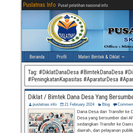
Puslatnas Info
Pusat pelatihan nasional info
Beranda
Profil
Materi Bimtek & Diklat
Tag:
#DiklatDanaDesa #BimtekDanaDesa #Di
#PeningkatanKapasitas #AparaturDesa #Apa
Diklat / Bimtek Dana Desa Yang Bersumbe
puslatnas.info
21 February 2024
Blog
Commen
Dana Desa dan Transfer ke 
Desa yang bersumber dari A
sedangkan Transfer ke Daer
daerah, dan pelayanan publik