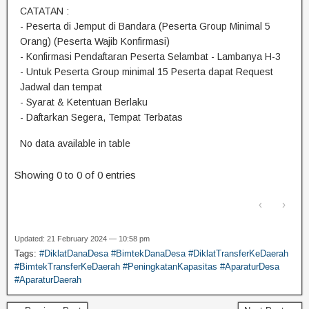
CATATAN :
- Peserta di Jemput di Bandara (Peserta Group Minimal 5
Orang) (Peserta Wajib Konfirmasi)
- Konfirmasi Pendaftaran Peserta Selambat - Lambanya H-3
- Untuk Peserta Group minimal 15 Peserta dapat Request
Jadwal dan tempat
- Syarat & Ketentuan Berlaku
- Daftarkan Segera, Tempat Terbatas
No data available in table
Showing 0 to 0 of 0 entries
‹
›
Updated: 21 February 2024 — 10:58 pm
Tags:
#DiklatDanaDesa #BimtekDanaDesa #DiklatTransferKeDaerah
#BimtekTransferKeDaerah #PeningkatanKapasitas #AparaturDesa
#AparaturDaerah